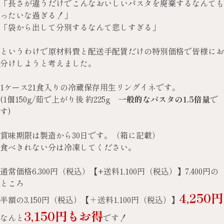
「長さが違うだけでこんなおいしいパスタを廃棄するなんても
ったいな過ぎる！」
「袋から出して分別するなんて悲しすぎる」
というわけで原材料費と配送手配賃だけの特別価格で皆様にお
分けしようと考えました。
1ケース21食入りの冷蔵保存用生リングイネです。
(1個150g/茹で上がり後 約225g
一般的なパスタの1.5倍量
で
す)
賞味期限は製造から30日です。（箱に記載）
食べきれない分は冷凍してください。
通常価格6,300円（税込）【+送料1,100円（税込）】7,400円の
ところ
4,250円
半額の3,150円（税込）【＋送料1,100円（税込）】
3,150円もお得
なんと
です！