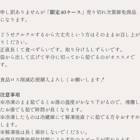
申し訳ありませんが「
限定40ケース
」売り切れ次第御免商品
になります。
どうせクルクルするから大丈夫という方はそのままお召し上が
りください。
正直長くて食べずらいです。取り分けもしずらいです。
袋から出して広げて半分に切ってから茹でるのがオススメで
す。
食品ロス削減応援購入よろしくお願いします！
注意事項
※冷凍のまま茹でるとお湯の温度がかなり下がるので、沸騰し
たお湯でも茹で時間が長くなります。
※冷凍したものは冷蔵庫にて解凍後直ぐに茹でる方をおすすめ
します。
※解凍後は長く保存しないでください。
※商品到着後保存状態により劣化のスピードが変わります。