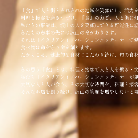
『食』で人と街とそれぞれの地域を笑顔にし、活力
料理と接客を磨きつづけ、『食』の力で、人と街に
私たちの事業は、沢山の人を笑顔にできる可能性に
私たちの志事の先には沢山の命があります。
それは「イタリアンイノベーションクッチーナ」で
食べ物は命を守り命を創ります。
だからこそ、健康的な食材にこだわり続け、旬の食
私の思う『食』とは、料理と接客で人と人を繋ぎ・
私たち「イタリアンイノベーションクッチーナ」が
大切な人と人が会う、その大切な時間を、料理と接
そんなお店を創り続け、沢山の笑顔を増やしたいと