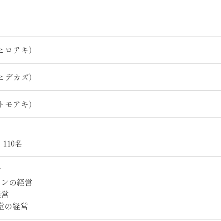
）
）
 ヒロアキ）
 ヒデカズ）
 トモアキ）
110名
営
ランの経営
経営
堂の経営