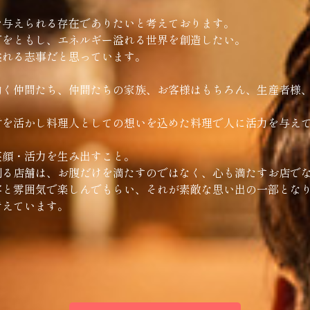
を与えられる存在でありたいと考えております。
灯をともし、エネルギー溢れる世界を創造したい。
溢れる志事だと思っています。
働く仲間たち、仲間たちの家族、お客様はもちろん、生産者様
材を活かし料理人としての想いを込めた料理で人に活力を与え
笑顔・活力を生み出すこと。
創る店舗は、お腹だけを満たすのではなく、心も満たすお店で
客と雰囲気で楽しんでもらい、それが素敵な思い出の一部とな
考えています。