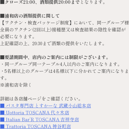
■クローズ21:00、酒類提供20:00まで
となります。
■浦和店の酒類提供に関して
【ワクチン・検査パッケージ制度】において、同一グループ様
全員のワクチン(2回以上)接種歴又は検査結果の陰性を確認が
必要になります。
上記確認の上、20:30まで酒類の提供をいたします。
■要請期間中、店内のご案内には制限がございます。
・同一グループ同一テーブル4人以内のご案内になります。
・5名様以上のグループは4名様以下に分かれてご案内になりま
す。
※浦和店を除く
詳細は各店舗ページをご確認ください。
■ パスタ専門店 とすかーな 武蔵小山総本店
■ Uottoria TOSCANA 代々木店
■ Italian Bar’R TOSCANA 吉祥寺店
■ Trattoria TOSCANA 神谷町店