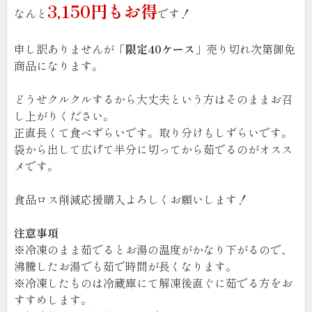
3,150円もお得
なんと
です！
申し訳ありませんが「
限定40ケース
」売り切れ次第御免
商品になります。
どうせクルクルするから大丈夫という方はそのままお召
し上がりください。
正直長くて食べずらいです。取り分けもしずらいです。
袋から出して広げて半分に切ってから茹でるのがオスス
メです。
食品ロス削減応援購入よろしくお願いします！
注意事項
※冷凍のまま茹でるとお湯の温度がかなり下がるので、
沸騰したお湯でも茹で時間が長くなります。
※冷凍したものは冷蔵庫にて解凍後直ぐに茹でる方をお
すすめします。